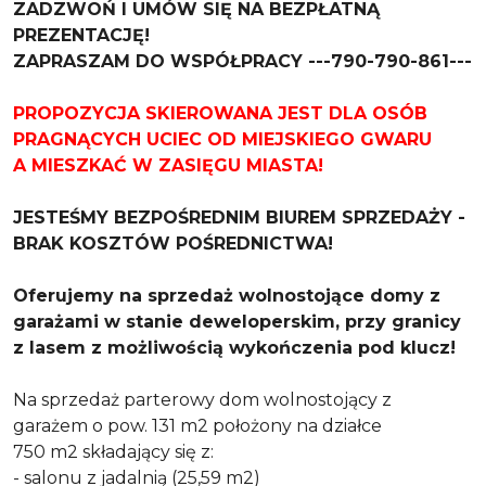
ZADZWOŃ I UMÓW SIĘ NA BEZPŁATNĄ
PREZENTACJĘ!
ZAPRASZAM DO WSPÓŁPRACY ---790-790-861---
PROPOZYCJA SKIEROWANA JEST DLA OSÓB
PRAGNĄCYCH UCIEC OD MIEJSKIEGO GWARU
A MIESZKAĆ W ZASIĘGU MIASTA!
JESTEŚMY BEZPOŚREDNIM BIUREM SPRZEDAŻY -
BRAK KOSZTÓW POŚREDNICTWA!
Oferujemy na sprzedaż wolnostojące domy z
garażami w stanie deweloperskim, przy granicy
z lasem z możliwością wykończenia pod klucz!
Na sprzedaż parterowy dom wolnostojący z
garażem o pow. 131 m2 położony na działce
750 m2 składający się z:
- salonu z jadalnią (25,59 m2)