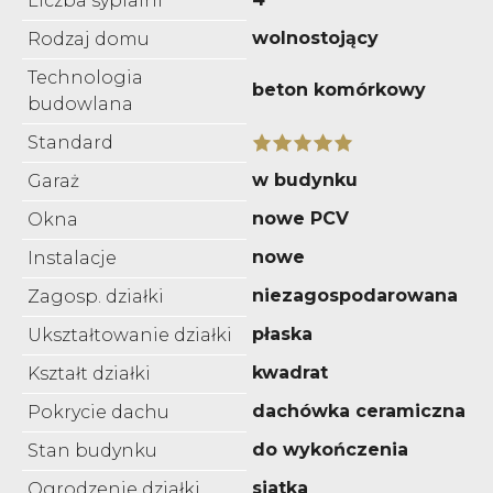
Liczba sypialni
wolnostojący
Rodzaj domu
Technologia
beton komórkowy
budowlana
Standard
w budynku
Garaż
nowe PCV
Okna
nowe
Instalacje
niezagospodarowana
Zagosp. działki
płaska
Ukształtowanie działki
kwadrat
Kształt działki
dachówka ceramiczna
Pokrycie dachu
do wykończenia
Stan budynku
siatka
Ogrodzenie działki