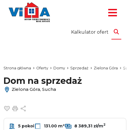
Kalkulator ofert
Strona główna
Oferty
Domy
Sprzedaż
Zielona Góra
Su
Dom na sprzedaż
Zielona Góra, Sucha
Dodaj do ulubionych
Drukuj
Udostępnij
2
5 pokoi
131.00 m²
8 389,31 zł/m