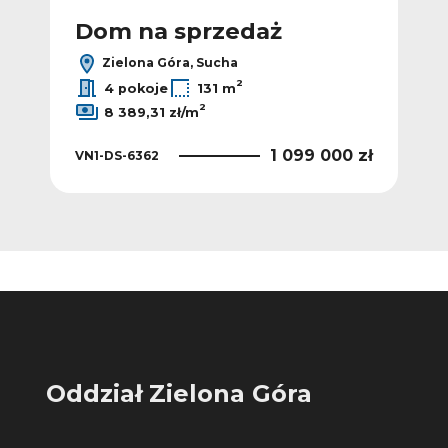
Dom na sprzedaż
D
Zielona Góra, Sucha
2
2
/m
4 pokoje
131 m
2
8 389,31 zł/m
 zł
VN1
1 099 000 zł
VN1-DS-6362
Oddział Zielona Góra