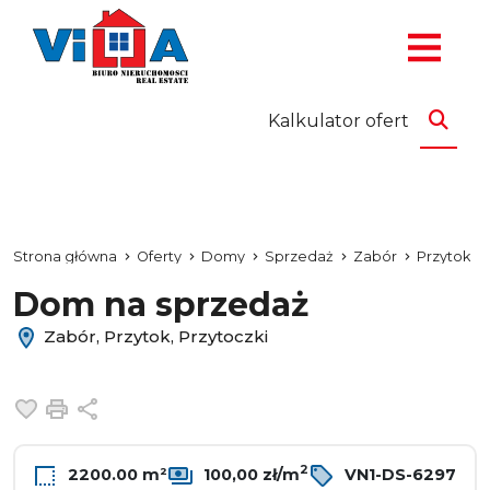
Kalkulator ofert
Strona główna
Oferty
Domy
Sprzedaż
Zabór
Przytok
Dom na sprzedaż
Zabór, Przytok, Przytoczki
Dodaj do ulubionych
Drukuj
Udostępnij
2
2200.00 m²
100,00 zł/m
VN1-DS-6297