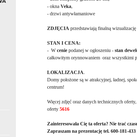
WA
- okna
Veka
,
e
- drzwi antywłamaniowe
ZDJĘCIA
przedstawiają finalną wizualizacj
STAN I CENA:
- W
cenie
podanej w ogłoszeniu -
stan dewel
całkowitym orynnowaniem oraz wszystkimi prz
LOKALIZACJA
.
Domy położone są w atrakcyjnej, ładnej, spoko
centrum!
Więcej zdjęć oraz danych technicznych oferty
oferty
5616
Zainteresowała Cię ta oferta? Nie trać cza
Zapraszam na prezentację tel. 600-181-433