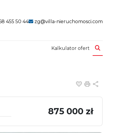
k
link
68 455 50 44
zg@villa-nieruchomosci.com
Kalkulator ofert
Dodaj do ulubiony
Drukuj
Udostępnij
875 000 zł