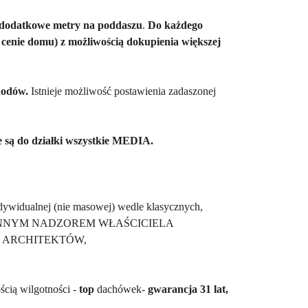
dodatkowe metry na poddaszu
.
Do każdego
cenie domu) z możliwością dokupienia większej
hodów.
Istnieje możliwość postawienia zadaszonej
e są do działki wszystkie MEDIA.
ndywidualnej (nie masowej) wedle klasycznych,
ODZIENNYM NADZOREM WŁAŚCICIELA
I ARCHITEKTÓW,
ścią wilgotności -
top
dachówek-
gwarancja 31 lat,