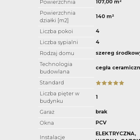
107,00 m²
Powierzchnia
Powierzchnia
140 m²
działki [m2]
4
Liczba pokoi
4
Liczba sypialni
szereg środkow
Rodzaj domu
Technologia
cegła ceramicz
budowlana
Standard
Liczba pięter w
1
budynku
brak
Garaż
PCV
Okna
ELEKTRYCZNA,
Instalacje