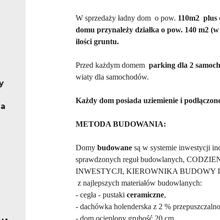
W sprzedaży ładny dom o pow.
110m2 plus 
domu przynależy działka o pow. 140 m2 (w 
ilości gruntu.
Przed każdym domem
parking dla 2 samoc
wiaty dla samochodów.
y
Każdy dom posiada uziemienie i podłączon
na
METODA BUDOWANIA:
Domy
budowane
są w systemie inwestycji i
sprawdzonych reguł budowlanych, C
INWESTYCJI, KIEROWNIKA BUDOWY 
z najlepszych materiałów budowlanych:
- cegła - pustaki
ceramiczne
,
- dachówka holenderska z 2 % przepuszczalno
- dom ocieplony grubość 20 cm,