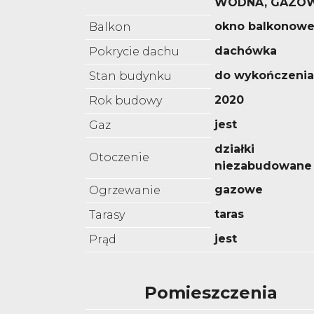
WODNA, GAZO
okno balkonow
Balkon
dachówka
Pokrycie dachu
do wykończenia
Stan budynku
2020
Rok budowy
jest
Gaz
działki
Otoczenie
niezabudowane
gazowe
Ogrzewanie
taras
Tarasy
jest
Prąd
Pomieszczenia