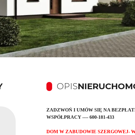
Y
OPIS
NIERUCHOM
ZADZWOŃ I UMÓW SIĘ NA BEZPŁA
WSPÓŁPRACY ---- 600-181-433
DOM W ZABUDOWIE SZERGOWEJ- 