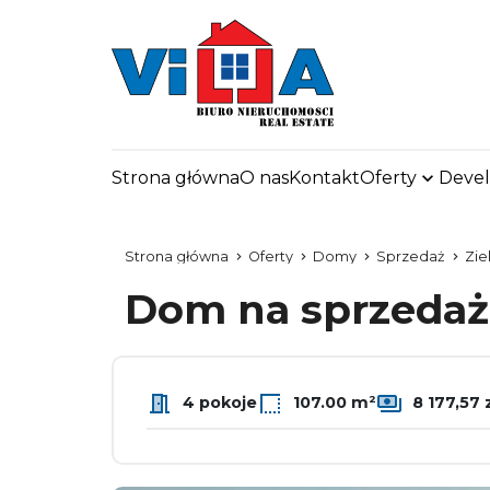
VILL
Twój 
Strona główna
O nas
Kontakt
Oferty
Deve
Strona główna
Oferty
Domy
Sprzedaż
Zie
Dom na sprzeda
4 pokoje
107.00 m²
8 177,57 