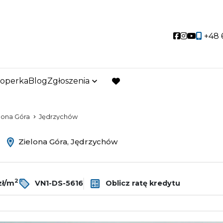
A NIERUCHOMOŚCI
Social link
Social lin
Social 
+48 
partner w nieruchomościach
loperka
Blog
Zgłoszenia
favorite
lona Góra
Jędrzychów
ż
Zielona Góra, Jędrzychów
2
zł/m
VN1-DS-5616
Oblicz ratę kredytu