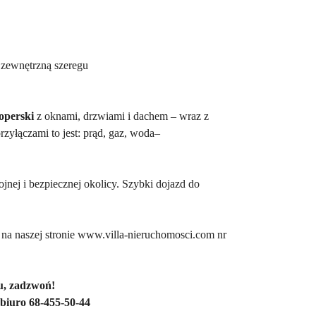
ę zewnętrzną szeregu
operski
z oknami, drzwiami i dachem – wraz z
yłączami to jest: prąd, gaz, woda–
jnej i bezpiecznej okolicy. Szybki dojazd do
, na naszej stronie www.villa-nieruchomosci.com nr
su, zadzwoń!
 biuro 68-455-50-44