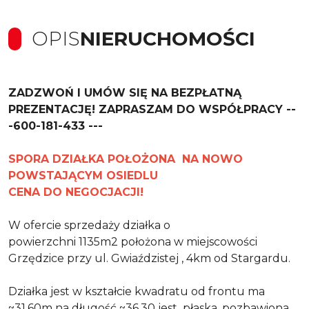
OPIS
NIERUCHOMOŚCI
ZADZWOŃ I UMÓW SIĘ NA BEZPŁATNĄ
PREZENTACJĘ! ZAPRASZAM DO WSPÓŁPRACY --
-600-181-433 ---
SPORA DZIAŁKA POŁOŻONA NA NOWO
POWSTAJĄCYM OSIEDLU
CENA DO NEGOCJACJI!
W ofercie sprzedaży działka o
powierzchni 1135m2 położona w miejscowości
Grzędzice przy ul. Gwiaździstej , 4km od Stargardu.
Działka jest w kształcie kwadratu od frontu ma
~31,60m na długość ~36,30 jest
płaska, pozbawiona