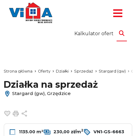
Kalkulator ofert
Strona główna
Oferty
Działki
Sprzedaż
Stargard (gw)
Gr
Działka na sprzedaż
Stargard (gw), Grzędzice
Dodaj do ulubionych
Drukuj
Udostępnij
2
1135.00 m²
230,00 zł/m
VN1-GS-6663