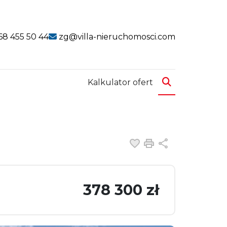
k
link
68 455 50 44
zg@villa-nieruchomosci.com
Kalkulator ofert
Dodaj do ulubiony
Drukuj
Udostępnij
378 300 zł