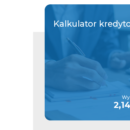
Kalkulator
kredyt
Wys
2,1