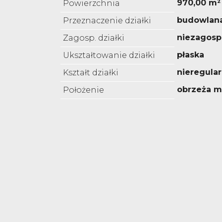
970,00 m²
Powierzchnia
budowlan
Przeznaczenie działki
niezagos
Zagosp. działki
płaska
Ukształtowanie działki
nieregula
Kształt działki
obrzeża m
Położenie