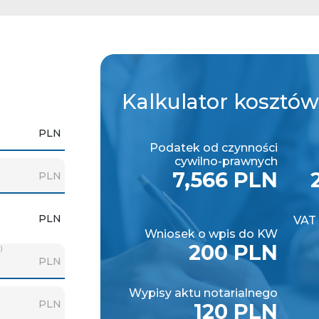
Kalkulator
kosztów
PLN
Podatek od czynności
cywilno-prawnych
7,566 PLN
PLN
PLN
VAT 
Wniosek o wpis do KW
200 PLN
)
PLN
Wypisy aktu notarialnego
PLN
120 PLN