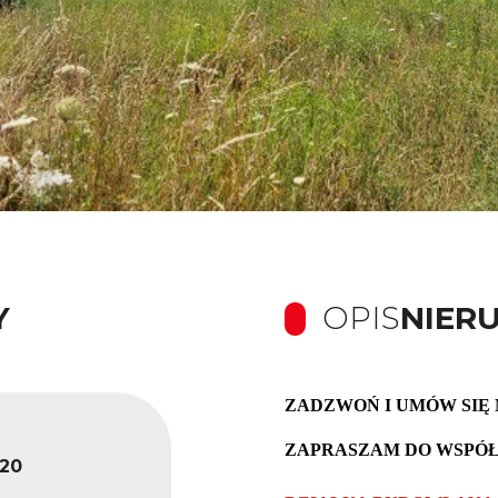
Y
OPIS
NIER
ZADZWOŃ I UMÓW SIĘ
ZAPRASZAM DO WSPÓŁPRA
20