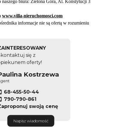
 naszego biura: Zielona Góra, Al. Konstytucji
3
na
www.villa-nieruchomosci.com
średnika informacje nie są ofertą w rozumieniu
ZAINTERESOWANY
kontaktuj się z
opiekunem oferty!
Paulina Kostrzewa
gent
68-455-50-44
790-790-861
Zaproponuj swoją cenę
Napisz wiadomość