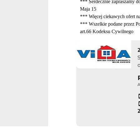
*** Serdecznie zapraszamy do
Maja
15
*** Więcej ciekawych ofert 
*** Wszelkie podane przez Po
art.66 Kodeksu Cywilnego
S
A