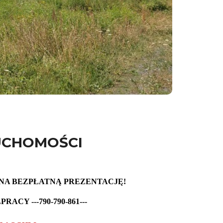
UCHOMOŚCI
 NA BEZPŁATNĄ PREZENTACJĘ!
CY ---790-790-861---