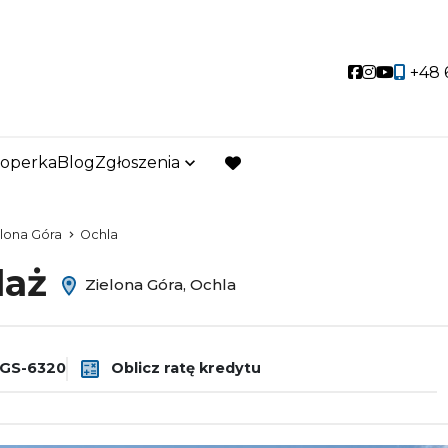
A NIERUCHOMOŚCI
Social link
Social lin
Social 
+48 
partner w nieruchomościach
loperka
Blog
Zgłoszenia
favorite
lona Góra
Ochla
daż
Zielona Góra, Ochla
GS-6320
Oblicz ratę kredytu