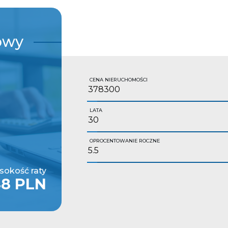
owy
CENA NIERUCHOMOŚCI
LATA
OPROCENTOWANIE ROCZNE
okość raty
48 PLN