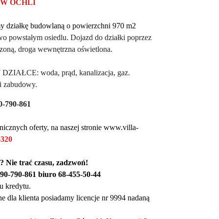
W OCHLI
my
działkę budowlaną
o powierzchni 970
m
2
wo powstałym osiedlu.
D
ojazd do działki poprzez
zoną, droga wewnętrzna oświetlona.
AŁCE: woda, prąd, kanalizacja, gaz.
i zabudowy.
0-790-861
nicznych oferty, na naszej stronie www.villa-
6
320
a? Nie trać czasu, zadzwoń!
90-790-861 biuro 68-455-50-44
 kredytu.
ne dla klienta posiadamy licencje nr 9994 nadaną