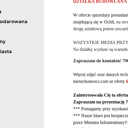
DZIAŁKA BUDOWLANA 
a
W ofercie sprzedaży posiada
podarowana
znajdując
ą
się
w Ochli,
na no
drogę asfaltową potem utward
rny
WSZYSTKIE MEDIA PRZY DZI
Na
d
ziałk
ę
wydane są
w
arunk
iasta
Zapraszam do kontaktu! 79
Więcej zdjęć oraz danych tech
nieruchomosci.com nr oferty
Zainteresowała Cię ta ofert
Zapraszam na prezentację 7
*** Pomagamy przy uzyskaniu
*** Nasze biuro jest bezpiecz
przez Ministra Infrastruktury!!