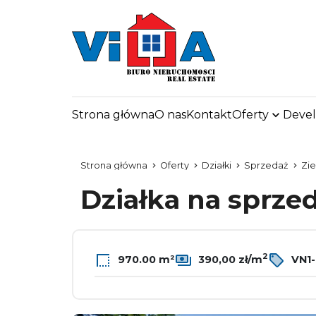
VILL
Twój 
Strona główna
O nas
Kontakt
Oferty
Deve
Strona główna
Oferty
Działki
Sprzedaż
Zie
Działka na sprze
2
970.00 m²
390,00 zł/m
VN1-