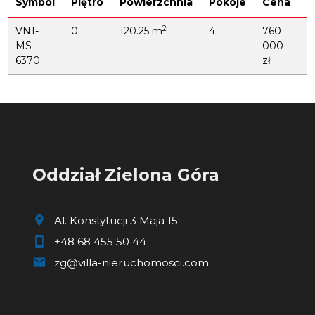
Symbol
Piętro
Powierzchnia
Pokoje
Cena
b
2
VN1-
0
120.25 m
4
760
B
MS-
000
B
6370
zł
Oddział Zielona Góra
Al. Konstytucji 3 Maja 15
+48 68 455 50 44
zg@villa-nieruchomosci.com