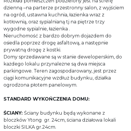
Rozkład pomieszczeń podzielony jest na strefę
dzienną –na parterze przestronny salon, z wyjściem
na ogród, ustawna kuchnia, łazienka wraz z
kotłownią, oraz sypialnianą tj na piętrze trzy
wygodne sypialnie, łazienka .
Nieruchomość z bardzo dobrym dojazdem do
osiedla poprzez drogę asfaltową, a następnie
prywatną drogę z kostki.
Domy sprzedawane są w stanie deweloperskim, do
każdego lokalu przynależne są dwa miejsca
parkingowe.
Teren zagospodarowany, jest przez
ciągi komunikacyjne wzdłuż budynku,
działka
ogrodzona płotem panelowym.
STANDARD WYKOŃCZENIA DOMU:
ŚCIANY:
Ściany budynku będą wykonane z
bloczków Ytong
gr. 24cm, ściana działowa lokali
bloczki SILKA gr.24cm.