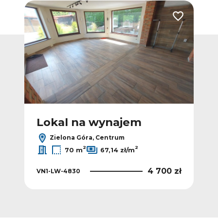
Dodaj do ulubionych
Dodaj do ulub
Lokal na wynajem
L
Zielona Góra, Centrum
2
2
70 m
67,14 zł/m
 zł
4 700 zł
VN1-LW-4830
VN1