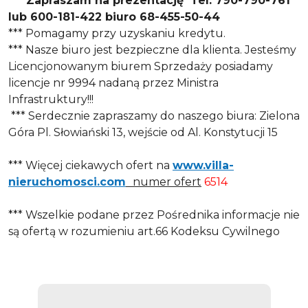
*** Zapraszam na prezentację Tel. 790-790-761
lub 600-181-422 biuro 68-455-50-44
*** Pomagamy przy uzyskaniu kredytu.
*** Nasze biuro jest bezpieczne dla klienta. Jesteśmy
Licencjonowanym biurem Sprzedaży posiadamy
licencje nr 9994 nadaną przez Ministra
Infrastruktury!!!
*** Serdecznie zapraszamy do naszego biura: Zielona
Góra Pl. Słowiański 13, wejście od Al. Konstytucji 15
*** Więcej ciekawych ofert na
www.villa-
nieruchomosci.com
numer ofert
6514
*** Wszelkie podane przez Pośrednika informacje nie
są ofertą w rozumieniu art.66 Kodeksu Cywilnego