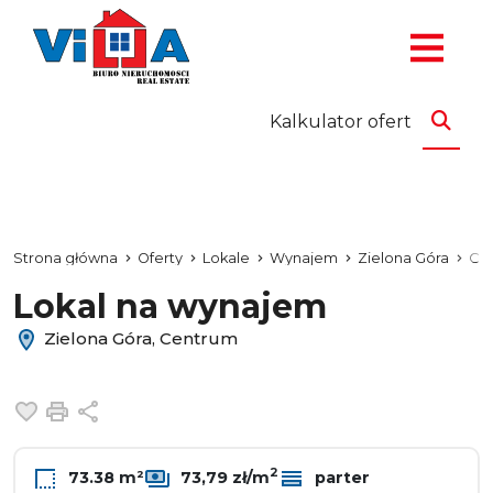
Kalkulator ofert
Strona główna
Oferty
Lokale
Wynajem
Zielona Góra
Ce
Lokal na wynajem
Zielona Góra, Centrum
Dodaj do ulubionych
Drukuj
Udostępnij
2
73.38 m²
73,79 zł/m
parter