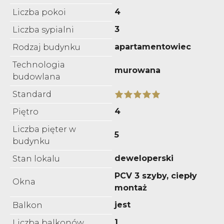
4
Liczba pokoi
3
Liczba sypialni
apartamentowiec
Rodzaj budynku
Technologia
murowana
budowlana
Standard
4
Piętro
Liczba pięter w
5
budynku
deweloperski
Stan lokalu
PCV 3 szyby, ciepły
Okna
montaż
jest
Balkon
1
Liczba balkonów