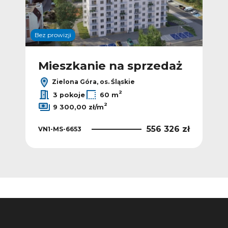
Bez prowizji
Bez p
ż
Mieszkanie na sprzedaż
M
Zielona Góra, os. Śląskie
2
3 pokoje
60 m
2
9 300,00 zł/m
VN1
 zł
556 326 zł
VN1-MS-6653