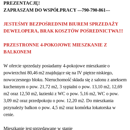
PREZENTACJĘ!
ZAPRASZAM DO WSPÓŁPRACY ---790-790-861---
JESTEŚMY BEZPOŚREDNIM BIUREM SPRZEDAŻY
DEWELOPERA, BRAK KOSZTÓW POŚREDNICTWA!!!
PRZESTRONNE 4-POKOJOWE MIESZKANIE Z
BALKONEM
W ofercie sprzedaży posiadamy 4-
pokojowe mieszkanie
o
powierzchni 80,46
m2
znajdujące
się na IV piętrze
niskiego,
nowoczesnego bloku. Nieruchomość
składa się z salonu z aneksem
kuchennym o pow. 21,72 m2, 3 sypialni o pow. 13,10 m2, 12,69
m2 oraz 12,50 m2, łazienki z WC o pow. 5,16 m2, WC o pow.
3,09 m2 oraz przedpokoju o pow. 12,20 m2. Do mieszkania
przynależy balkon o pow. 4,5 m2 oraz komórka lokatorska w
cenie.
Mieszkanie jest
sprzedawane w stanie