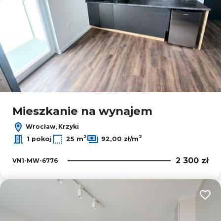
Mieszkanie na wynajem
Wrocław, Krzyki
2
2
1 pokoj
25 m
92,00 zł/m
2 300 zł
VN1-MW-6776
Dodaj