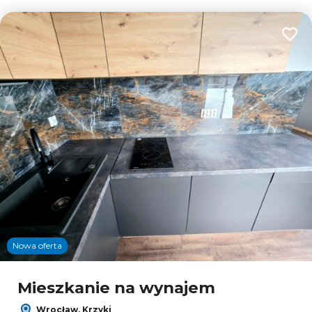
Dodaj
Nowa oferta
Mieszkanie na wynajem
Wrocław, Krzyki