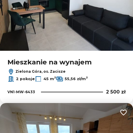
Mieszkanie na wynajem
Zielona Góra, os. Zacisze
2
2
2 pokoje
45 m
55,56 zł/m
2 500 zł
VN1-MW-6433
Dodaj