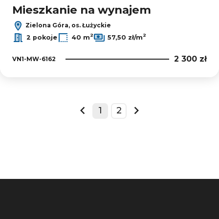
Mieszkanie na wynajem
Zielona Góra, os. Łużyckie
2
2
2 pokoje
40 m
57,50 zł/m
2 300 zł
VN1-MW-6162
1
2
prev
next