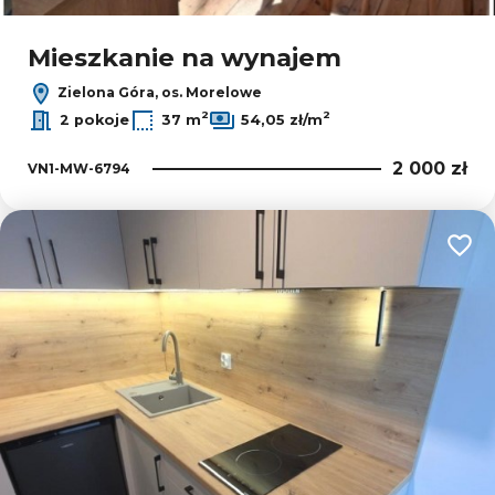
Mieszkanie na wynajem
Zielona Góra, os. Morelowe
2
2
2 pokoje
37 m
54,05 zł/m
2 000 zł
VN1-MW-6794
Dodaj