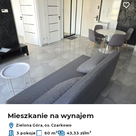
Dodaj
Mieszkanie na wynajem
Zielona Góra, os. Czarkowo
2
2
3 pokoje
60 m
43,33 zł/m