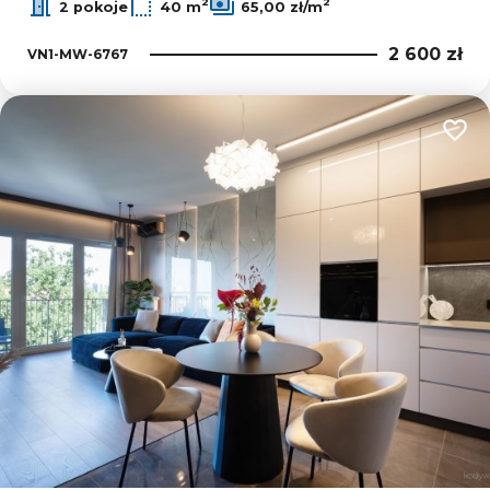
2
2
2 pokoje
40 m
65,00 zł/m
2 600 zł
VN1-MW-6767
Dodaj