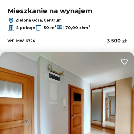
Mieszkanie na wynajem
Zielona Góra, Centrum
2
2
2 pokoje
50 m
70,00 zł/m
3 500 zł
VN1-MW-6724
Dodaj