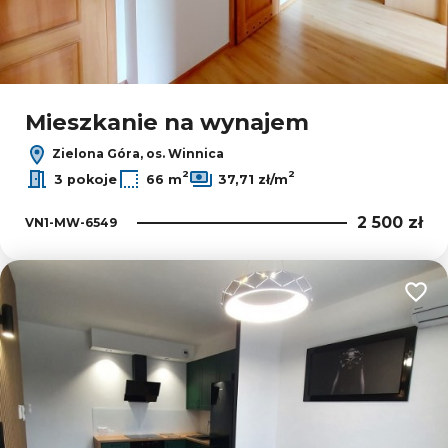
Mieszkanie na wynajem
Zielona Góra, os. Winnica
2
2
3 pokoje
66 m
37,71 zł/m
2 500 zł
VN1-MW-6549
Dodaj