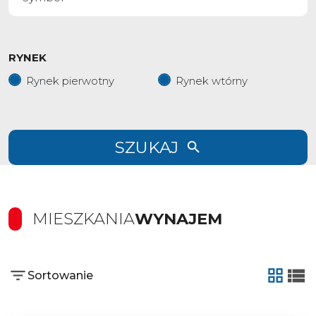
RYNEK
Rynek pierwotny
Rynek wtórny
SZUKAJ
MIESZKANIA
WYNAJEM
Sortowanie
tabela
list