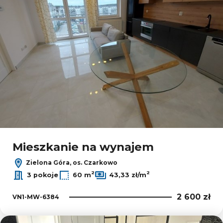
Mieszkanie na wynajem
Zielona Góra, os. Czarkowo
2
2
3 pokoje
60 m
43,33 zł/m
2 600 zł
VN1-MW-6384