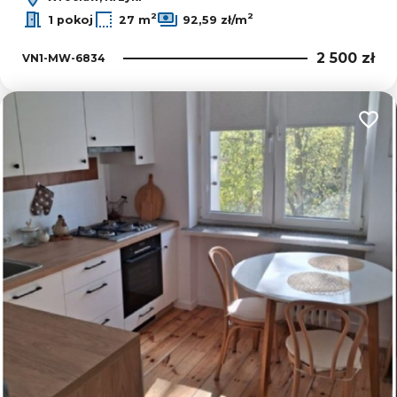
2
2
1 pokoj
27 m
92,59 zł/m
2 500 zł
VN1-MW-6834
Dodaj