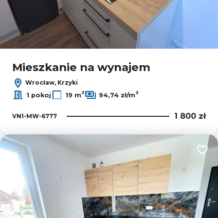
Mieszkanie na wynajem
Wrocław, Krzyki
2
2
1 pokoj
19 m
94,74 zł/m
1 800 zł
VN1-MW-6777
Dodaj