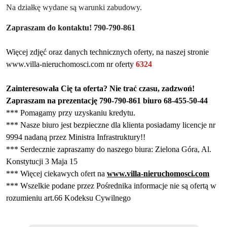
Na
d
ziałk
ę
wydane są
w
arunki zabudowy.
Zapraszam do kontaktu! 790-790-861
Więcej zdjęć oraz danych technicznych oferty, na naszej stronie
www.villa-nieruchomosci.com nr oferty
6
324
Zainteresowała Cię ta oferta? Nie trać czasu, zadzwoń!
Zapraszam na prezentację 790-790-861 biuro 68-455-50-44
*** Pomagamy przy uzyskaniu kredytu.
*** Nasze biuro jest bezpieczne dla klienta posiadamy licencje nr
9994 nadaną przez Ministra Infrastruktury!!
*** Serdecznie zapraszamy do naszego biura: Zielona Góra, Al.
Konstytucji
3 Maja
15
*** Więcej ciekawych ofert na
www.villa-nieruchomosci.com
*** Wszelkie podane przez Pośrednika informacje nie są ofertą w
rozumieniu art.66 Kodeksu Cywilnego