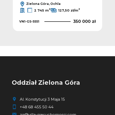
Zielona Góra, Ochla
2
2
2 745 m
127,50 zł/m
 zł
350 000 zł
VN1-GS-5551
VN1
Oddział Zielona Góra
Al. Konstytucji 3 Maja 15
+48 68 455 50 44
zg@villa-nieruchomosci.com