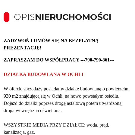
OPIS
NIERUCHOMOŚCI
ZADZWOŃ I UMÓW SIĘ NA BEZPŁATNĄ
PREZENTACJĘ!
ZAPRASZAM DO WSPÓŁPRACY ---790-790-861---
DZIAŁKA BUDOWLANA W OCHLI
W ofercie sprzedaży posiadamy
działkę budowlaną
o powierzchni
930
m
2
znajdując
ą
się
w Ochli,
na nowo powstałym osiedlu.
D
ojazd do działki poprzez drogę asfaltową potem utwardzoną,
droga wewnętrzna oświetlona.
WSZYSTKIE MEDIA PRZY DZIAŁCE: woda, prąd,
kanalizacja, gaz.