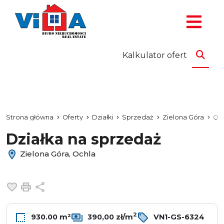
Kalkulator ofert
Strona główna
Oferty
Działki
Sprzedaż
Zielona Góra
Oc
Działka na sprzedaż
Zielona Góra, Ochla
Dodaj do ulubionych
Drukuj
Udostępnij
2
930.00 m²
390,00 zł/m
VN1-GS-6324