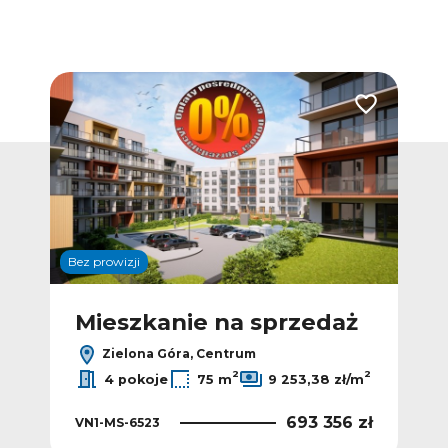
Dodaj do ulubionych
Dodaj do ulub
Bez prowizji
ż
Mieszkanie na sprzedaż
M
Zielona Góra, Centrum
2
2
4 pokoje
75 m
9 253,38 zł/m
693 356 zł
VN1-MS-6523
0 zł
VN1