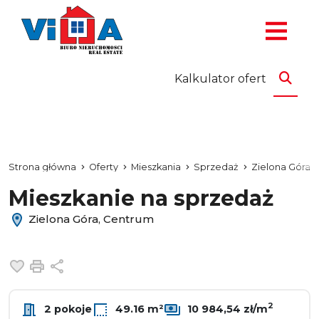
Kalkulator ofert
Strona główna
Oferty
Mieszkania
Sprzedaż
Zielona Góra
Mieszkanie na sprzedaż
Zielona Góra, Centrum
Dodaj do ulubionych
Drukuj
Udostępnij
2
2 pokoje
49.16 m²
10 984,54 zł/m