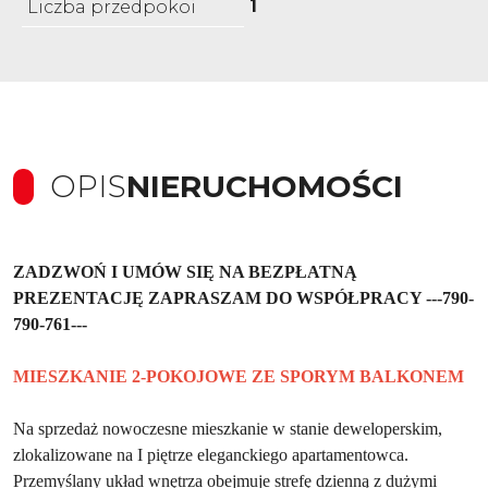
1
Liczba przedpokoi
OPIS
NIERUCHOMOŚCI
ZADZWOŃ I UMÓW SIĘ NA BEZPŁATNĄ
PREZENTACJĘ ZAPRASZAM DO WSPÓŁPRACY ---790-
790-761---
MIESZKANIE 2-POKOJOWE ZE SPORYM BALKONEM
Na sprzedaż nowoczesne mieszkanie w stanie deweloperskim,
zlokalizowane na I piętrze eleganckiego apartamentowca.
Przemyślany układ wnętrza obejmuje strefę dzienną z dużymi