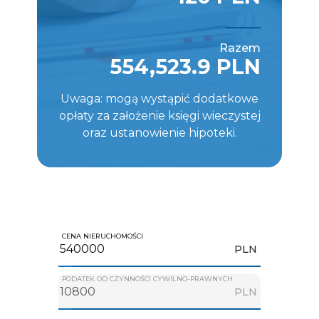
Razem
554,523.9 PLN
Uwaga: mogą wystąpić dodatkowe
opłaty za założenie księgi wieczystej
oraz ustanowienie hipoteki.
CENA NIERUCHOMOŚCI
PLN
PODATEK OD CZYNNOŚCI CYWILNO-PRAWNYCH
PLN