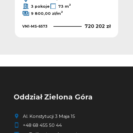
2
3 pokoje
73 m
2
9 800,00 zł/m
0 zł
720 202 zł
VN1-MS-6573
VN1
Oddział Zielona Góra
Al. Konstytucji 3 Maja 15
+48 68 455 50 44