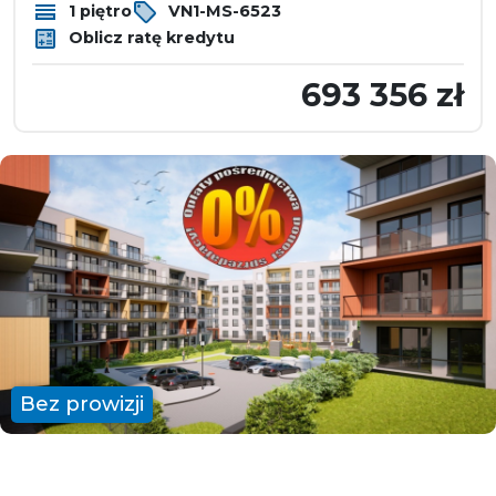
1 piętro
VN1-MS-6523
Oblicz ratę kredytu
693 356 zł
Bez prowizji