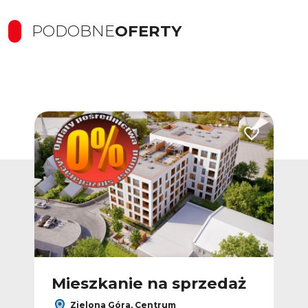
PODOBNE
OFERTY
Dodaj do ulubionych
Dodaj do ulub
ż
Mieszkanie na sprzedaż
M
Zielona Góra, Centrum