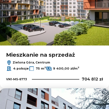
Mieszkanie na sprzedaż
Zielona Góra, Centrum
2
2
4 pokoje
75 m
9 400,00 zł/m
704 812 zł
VN1-MS-6773
Dodaj