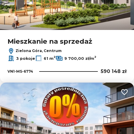
Mieszkanie na sprzedaż
Zielona Góra, Centrum
2
2
3 pokoje
61 m
9 700,00 zł/m
590 148 zł
VN1-MS-6774
Dodaj