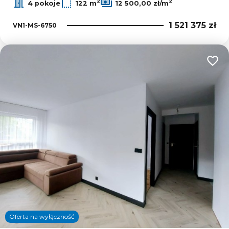
2
2
4 pokoje
122 m
12 500,00 zł/m
1 521 375 zł
VN1-MS-6750
Dodaj
Oferta na wyłączność