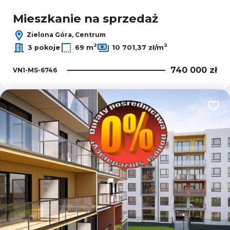
Mieszkanie na sprzedaż
Zielona Góra, Centrum
2
2
3 pokoje
69 m
10 701,37 zł/m
740 000 zł
VN1-MS-6746
Dodaj