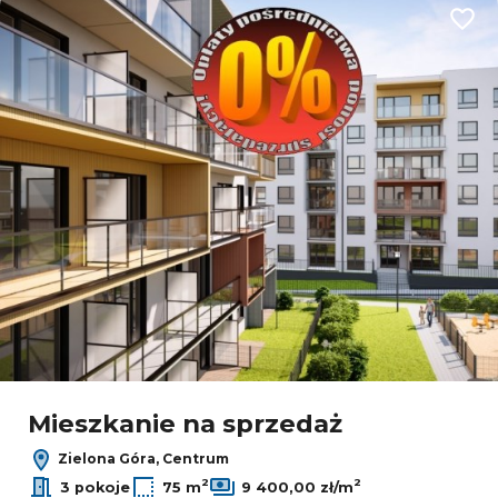
Dodaj
Mieszkanie na sprzedaż
Zielona Góra, Centrum
2
2
3 pokoje
75 m
9 400,00 zł/m