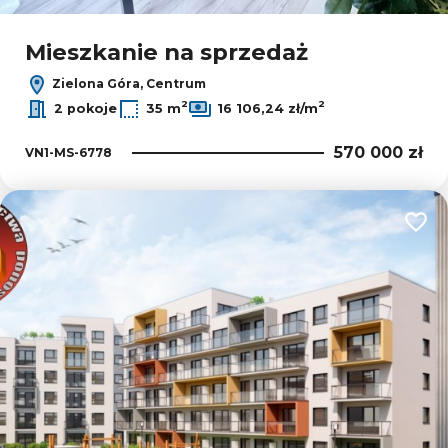
Mieszkanie na sprzedaż
Zielona Góra, Centrum
2
2
2 pokoje
35 m
16 106,24 zł/m
570 000 zł
VN1-MS-6778
Dodaj