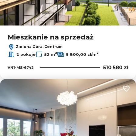
Mieszkanie na sprzedaż
Zielona Góra, Centrum
2
2
2 pokoje
52 m
9 800,00 zł/m
510 580 zł
VN1-MS-6742
Dodaj