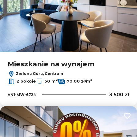
Mieszkanie na wynajem
Zielona Góra, Centrum
2
2
2 pokoje
50 m
70,00 zł/m
3 500 zł
VN1-MW-6724
Dodaj