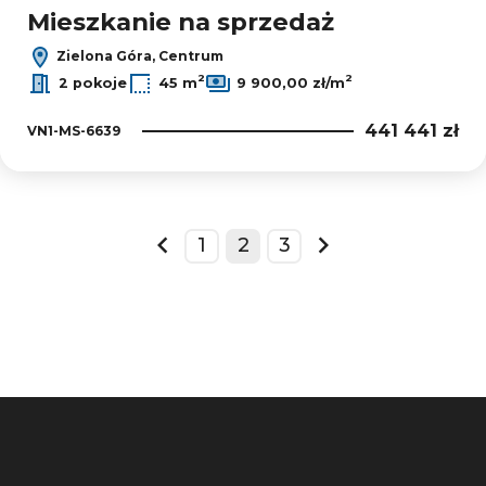
Mieszkanie na sprzedaż
Zielona Góra, Centrum
2
2
2 pokoje
45 m
9 900,00 zł/m
441 441 zł
VN1-MS-6639
1
2
3
prev
next