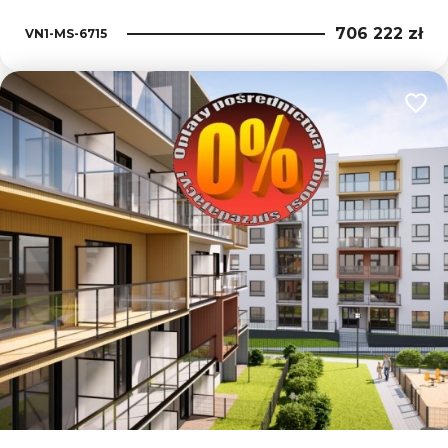
706 222 zł
VN1-MS-6715
Dodaj