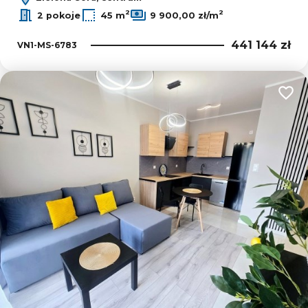
2
2
2 pokoje
45 m
9 900,00 zł/m
441 144 zł
VN1-MS-6783
Dodaj