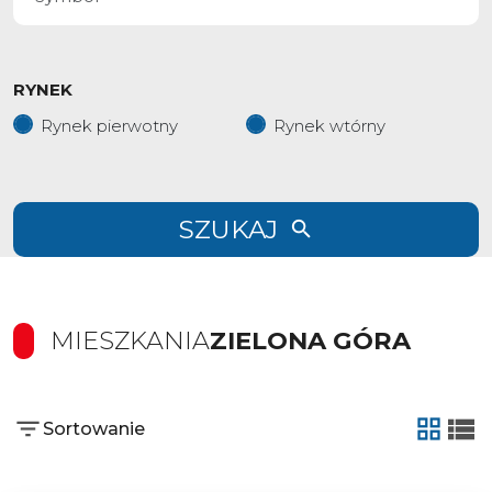
RYNEK
Rynek pierwotny
Rynek wtórny
SZUKAJ
MIESZKANIA
ZIELONA GÓRA
Sortowanie
tabela
list